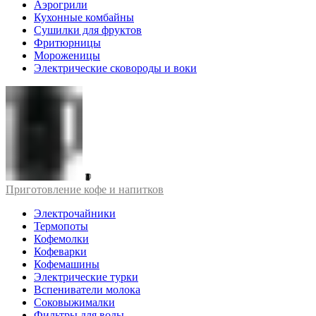
Аэрогрили
Кухонные комбайны
Сушилки для фруктов
Фритюрницы
Мороженицы
Электрические сковороды и воки
Приготовление кофе и напитков
Электрочайники
Термопоты
Кофемолки
Кофеварки
Кофемашины
Электрические турки
Вспениватели молока
Соковыжималки
Фильтры для воды