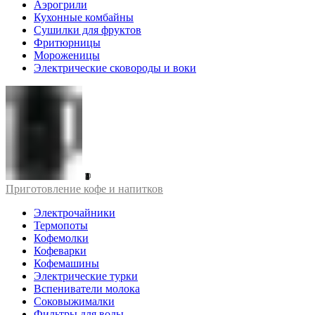
Аэрогрили
Кухонные комбайны
Сушилки для фруктов
Фритюрницы
Мороженицы
Электрические сковороды и воки
Приготовление кофе и напитков
Электрочайники
Термопоты
Кофемолки
Кофеварки
Кофемашины
Электрические турки
Вспениватели молока
Соковыжималки
Фильтры для воды