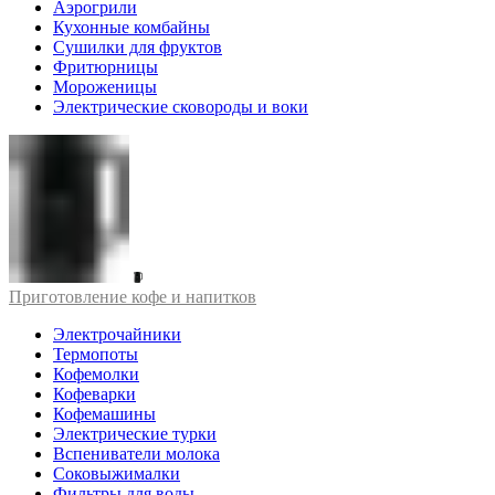
Аэрогрили
Кухонные комбайны
Сушилки для фруктов
Фритюрницы
Мороженицы
Электрические сковороды и воки
Приготовление кофе и напитков
Электрочайники
Термопоты
Кофемолки
Кофеварки
Кофемашины
Электрические турки
Вспениватели молока
Соковыжималки
Фильтры для воды