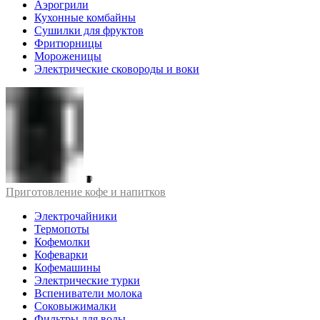
Аэрогрили
Кухонные комбайны
Сушилки для фруктов
Фритюрницы
Мороженицы
Электрические сковороды и воки
Приготовление кофе и напитков
Электрочайники
Термопоты
Кофемолки
Кофеварки
Кофемашины
Электрические турки
Вспениватели молока
Соковыжималки
Фильтры для воды