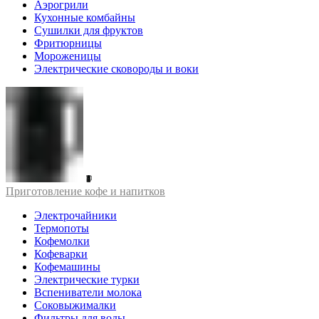
Аэрогрили
Кухонные комбайны
Сушилки для фруктов
Фритюрницы
Мороженицы
Электрические сковороды и воки
Приготовление кофе и напитков
Электрочайники
Термопоты
Кофемолки
Кофеварки
Кофемашины
Электрические турки
Вспениватели молока
Соковыжималки
Фильтры для воды