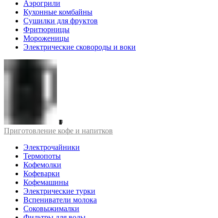
Аэрогрили
Кухонные комбайны
Сушилки для фруктов
Фритюрницы
Мороженицы
Электрические сковороды и воки
Приготовление кофе и напитков
Электрочайники
Термопоты
Кофемолки
Кофеварки
Кофемашины
Электрические турки
Вспениватели молока
Соковыжималки
Фильтры для воды