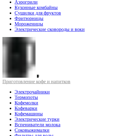
Аэрогрили
Кухонные комбайны
Сушилки для фруктов
Фритюрницы
Мороженицы
Электрические сковороды и воки
Приготовление кофе и напитков
Электрочайники
Термопоты
Кофемолки
Кофеварки
Кофемашины
Электрические турки
Вспениватели молока
Соковыжималки
Фильтры для воды