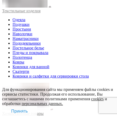
Текстильные изделия
Одеяла
Подушки
Простыни
Наволочки
Наматрасники
Пододеяльники
Постельное белье
Пледы и покрывала
Полотенца
Ковры
Коврики для ванной
Скатерти
Коврики и салфетки для сервировки стола
Для функционирования сайта мы применяем файлы cookies и
сервисы статистики. Продолжая его использование, Вы
соглашаетесь с нашими политиками применения
cookies
и
обработки
персональных данных.
Принять
Хозяйственные товары