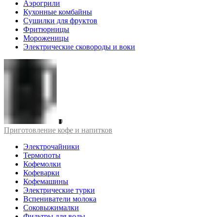
Аэрогрили
Кухонные комбайны
Сушилки для фруктов
Фритюрницы
Мороженицы
Электрические сковороды и воки
Приготовление кофе и напитков
Электрочайники
Термопоты
Кофемолки
Кофеварки
Кофемашины
Электрические турки
Вспениватели молока
Соковыжималки
Фильтры для воды