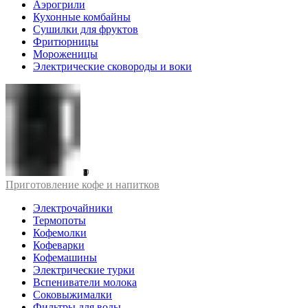
Аэрогрили
Кухонные комбайны
Сушилки для фруктов
Фритюрницы
Мороженицы
Электрические сковороды и воки
Приготовление кофе и напитков
Электрочайники
Термопоты
Кофемолки
Кофеварки
Кофемашины
Электрические турки
Вспениватели молока
Соковыжималки
Фильтры для воды