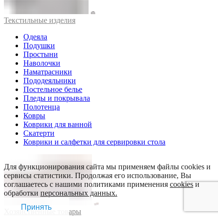
Текстильные изделия
Одеяла
Подушки
Простыни
Наволочки
Наматрасники
Пододеяльники
Постельное белье
Пледы и покрывала
Полотенца
Ковры
Коврики для ванной
Скатерти
Коврики и салфетки для сервировки стола
Для функционирования сайта мы применяем файлы cookies и
сервисы статистики. Продолжая его использование, Вы
соглашаетесь с нашими политиками применения
cookies
и
обработки
персональных данных.
Принять
Хозяйственные товары