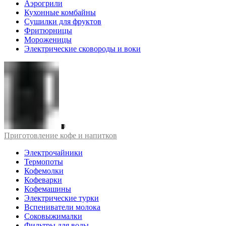
Аэрогрили
Кухонные комбайны
Сушилки для фруктов
Фритюрницы
Мороженицы
Электрические сковороды и воки
Приготовление кофе и напитков
Электрочайники
Термопоты
Кофемолки
Кофеварки
Кофемашины
Электрические турки
Вспениватели молока
Соковыжималки
Фильтры для воды