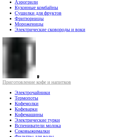
Аэрогрили
Кухонные комбайны
Сушилки для фруктов
Фритюрницы
Мороженицы
Электрические сковороды и воки
Приготовление кофе и напитков
Электрочайники
Термопоты
Кофемолки
Кофеварки
Кофемашины
Электрические турки
Вспениватели молока
Соковыжималки
Фильтры для воды