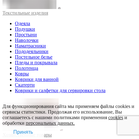
Текстильные изделия
Одеяла
Подушки
Простыни
Наволочки
Наматрасники
Пододеяльники
Постельное белье
Пледы и покрывала
Полотенца
Ковры
Коврики для ванной
Скатерти
Коврики и салфетки для сервировки стола
Для функционирования сайта мы применяем файлы cookies и
сервисы статистики. Продолжая его использование, Вы
соглашаетесь с нашими политиками применения
cookies
и
обработки
персональных данных.
Принять
Хозяйственные товары