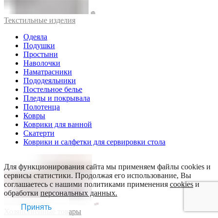
Текстильные изделия
Одеяла
Подушки
Простыни
Наволочки
Наматрасники
Пододеяльники
Постельное белье
Пледы и покрывала
Полотенца
Ковры
Коврики для ванной
Скатерти
Коврики и салфетки для сервировки стола
Для функционирования сайта мы применяем файлы cookies и
сервисы статистики. Продолжая его использование, Вы
соглашаетесь с нашими политиками применения
cookies
и
обработки
персональных данных.
Принять
Хозяйственные товары