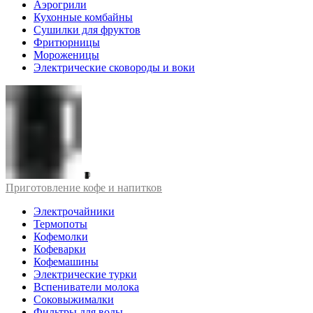
Аэрогрили
Кухонные комбайны
Сушилки для фруктов
Фритюрницы
Мороженицы
Электрические сковороды и воки
Приготовление кофе и напитков
Электрочайники
Термопоты
Кофемолки
Кофеварки
Кофемашины
Электрические турки
Вспениватели молока
Соковыжималки
Фильтры для воды