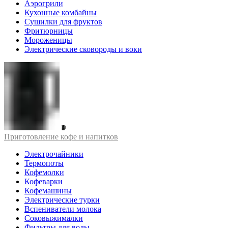
Аэрогрили
Кухонные комбайны
Сушилки для фруктов
Фритюрницы
Мороженицы
Электрические сковороды и воки
Приготовление кофе и напитков
Электрочайники
Термопоты
Кофемолки
Кофеварки
Кофемашины
Электрические турки
Вспениватели молока
Соковыжималки
Фильтры для воды