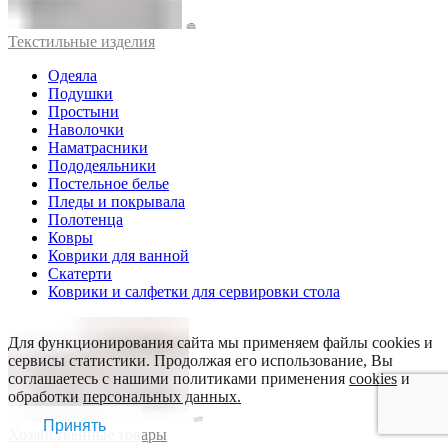
Текстильные изделия
Одеяла
Подушки
Простыни
Наволочки
Наматрасники
Пододеяльники
Постельное белье
Пледы и покрывала
Полотенца
Ковры
Коврики для ванной
Скатерти
Коврики и салфетки для сервировки стола
Для функционирования сайта мы применяем файлы cookies и
сервисы статистики. Продолжая его использование, Вы
соглашаетесь с нашими политиками применения
cookies
и
обработки
персональных данных.
Принять
Хозяйственные товары