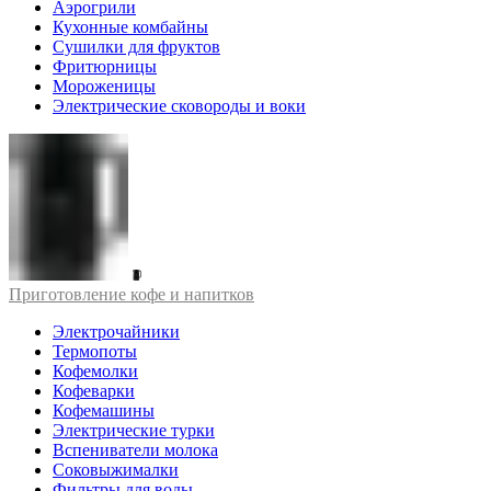
Аэрогрили
Кухонные комбайны
Сушилки для фруктов
Фритюрницы
Мороженицы
Электрические сковороды и воки
Приготовление кофе и напитков
Электрочайники
Термопоты
Кофемолки
Кофеварки
Кофемашины
Электрические турки
Вспениватели молока
Соковыжималки
Фильтры для воды