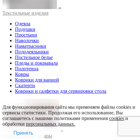
Текстильные изделия
Одеяла
Подушки
Простыни
Наволочки
Наматрасники
Пододеяльники
Постельное белье
Пледы и покрывала
Полотенца
Ковры
Коврики для ванной
Скатерти
Коврики и салфетки для сервировки стола
Для функционирования сайта мы применяем файлы cookies и
сервисы статистики. Продолжая его использование, Вы
соглашаетесь с нашими политиками применения
cookies
и
обработки
персональных данных.
Принять
Хозяйственные товары