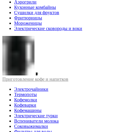
Аэрогрили
Кухонные комбайны
Сушилки для фруктов
Фритюрницы
Мороженицы
Электрические сковороды и воки
Приготовление кофе и напитков
Электрочайники
Термопоты
Кофемолки
Кофеварки
Кофемашины
Электрические турки
Вспениватели молока
Соковыжималки
Фильтры для воды