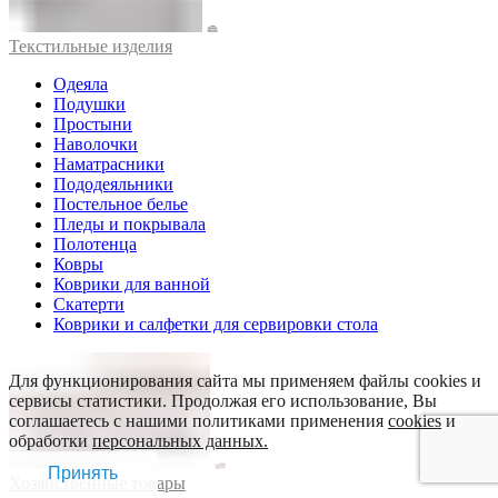
Текстильные изделия
Одеяла
Подушки
Простыни
Наволочки
Наматрасники
Пододеяльники
Постельное белье
Пледы и покрывала
Полотенца
Ковры
Коврики для ванной
Скатерти
Коврики и салфетки для сервировки стола
Для функционирования сайта мы применяем файлы cookies и
сервисы статистики. Продолжая его использование, Вы
соглашаетесь с нашими политиками применения
cookies
и
обработки
персональных данных.
Принять
Хозяйственные товары