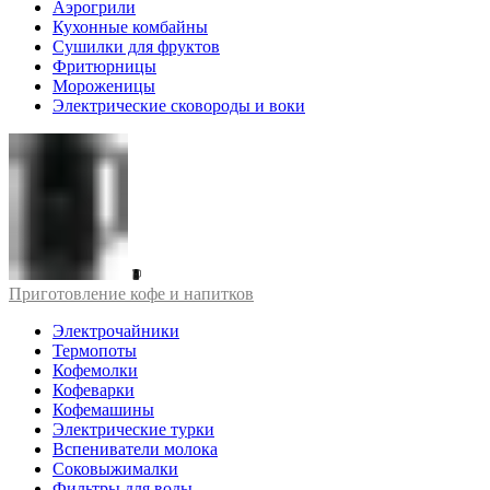
Аэрогрили
Кухонные комбайны
Сушилки для фруктов
Фритюрницы
Мороженицы
Электрические сковороды и воки
Приготовление кофе и напитков
Электрочайники
Термопоты
Кофемолки
Кофеварки
Кофемашины
Электрические турки
Вспениватели молока
Соковыжималки
Фильтры для воды