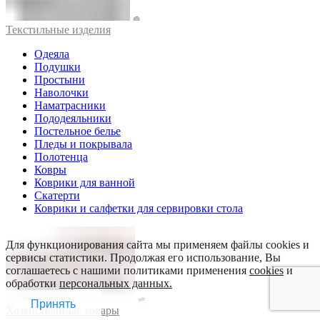
Текстильные изделия
Одеяла
Подушки
Простыни
Наволочки
Наматрасники
Пододеяльники
Постельное белье
Пледы и покрывала
Полотенца
Ковры
Коврики для ванной
Скатерти
Коврики и салфетки для сервировки стола
Для функционирования сайта мы применяем файлы cookies и
сервисы статистики. Продолжая его использование, Вы
соглашаетесь с нашими политиками применения
cookies
и
обработки
персональных данных.
Принять
Хозяйственные товары