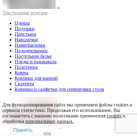
Текстильные изделия
Одеяла
Подушки
Простыни
Наволочки
Наматрасники
Пододеяльники
Постельное белье
Пледы и покрывала
Полотенца
Ковры
Коврики для ванной
Скатерти
Коврики и салфетки для сервировки стола
Для функционирования сайта мы применяем файлы cookies и
сервисы статистики. Продолжая его использование, Вы
соглашаетесь с нашими политиками применения
cookies
и
обработки
персональных данных.
Принять
Хозяйственные товары