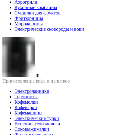
Аэрогрили
Кухонные комбайны
Сушилки для фруктов
Фритюрницы
Мороженицы
Электрические сковороды и воки
Приготовление кофе и напитков
Электрочайники
Термопоты
Кофемолки
Кофеварки
Кофемашины
Электрические турки
Вспениватели молока
Соковыжималки
Фильтры для воды