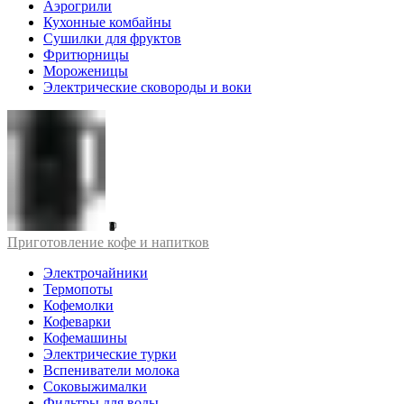
Аэрогрили
Кухонные комбайны
Сушилки для фруктов
Фритюрницы
Мороженицы
Электрические сковороды и воки
Приготовление кофе и напитков
Электрочайники
Термопоты
Кофемолки
Кофеварки
Кофемашины
Электрические турки
Вспениватели молока
Соковыжималки
Фильтры для воды