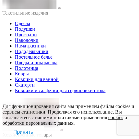
Текстильные изделия
Одеяла
Подушки
Простыни
Наволочки
Наматрасники
Пододеяльники
Постельное белье
Пледы и покрывала
Полотенца
Ковры
Коврики для ванной
Скатерти
Коврики и салфетки для сервировки стола
Для функционирования сайта мы применяем файлы cookies и
сервисы статистики. Продолжая его использование, Вы
соглашаетесь с нашими политиками применения
cookies
и
обработки
персональных данных.
Принять
Хозяйственные товары