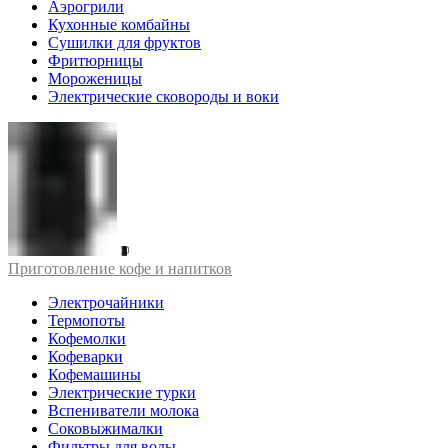
Аэрогрили
Кухонные комбайны
Сушилки для фруктов
Фритюрницы
Мороженицы
Электрические сковороды и воки
Приготовление кофе и напитков
Электрочайники
Термопоты
Кофемолки
Кофеварки
Кофемашины
Электрические турки
Вспениватели молока
Соковыжималки
Фильтры для воды