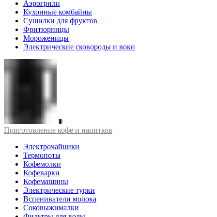
Аэрогрили
Кухонные комбайны
Сушилки для фруктов
Фритюрницы
Мороженицы
Электрические сковороды и воки
Приготовление кофе и напитков
Электрочайники
Термопоты
Кофемолки
Кофеварки
Кофемашины
Электрические турки
Вспениватели молока
Соковыжималки
Фильтры для воды