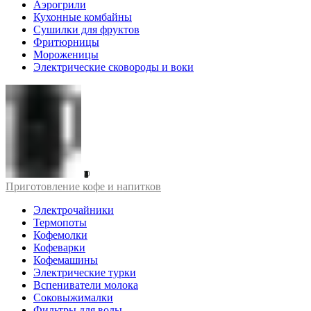
Аэрогрили
Кухонные комбайны
Сушилки для фруктов
Фритюрницы
Мороженицы
Электрические сковороды и воки
Приготовление кофе и напитков
Электрочайники
Термопоты
Кофемолки
Кофеварки
Кофемашины
Электрические турки
Вспениватели молока
Соковыжималки
Фильтры для воды