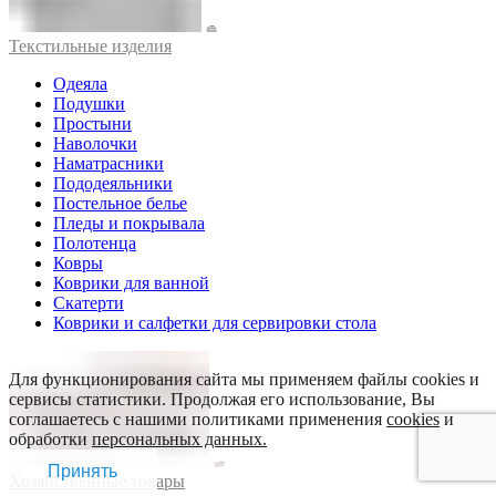
Текстильные изделия
Одеяла
Подушки
Простыни
Наволочки
Наматрасники
Пододеяльники
Постельное белье
Пледы и покрывала
Полотенца
Ковры
Коврики для ванной
Скатерти
Коврики и салфетки для сервировки стола
Для функционирования сайта мы применяем файлы cookies и
сервисы статистики. Продолжая его использование, Вы
соглашаетесь с нашими политиками применения
cookies
и
обработки
персональных данных.
Принять
Хозяйственные товары