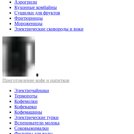
Аэрогрили
Кухонные комбайны
Сушилки для фруктов
Фритюрницы
Мороженицы
Электрические сковороды и воки
Приготовление кофе и напитков
Электрочайники
Термопоты
Кофемолки
Кофеварки
Кофемашины
Электрические турки
Вспениватели молока
Соковыжималки
Фильтры для воды