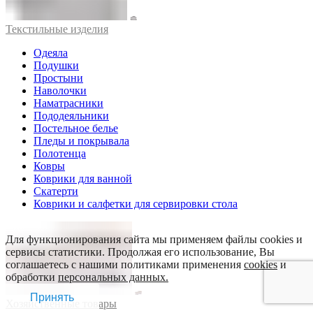
Текстильные изделия
Одеяла
Подушки
Простыни
Наволочки
Наматрасники
Пододеяльники
Постельное белье
Пледы и покрывала
Полотенца
Ковры
Коврики для ванной
Скатерти
Коврики и салфетки для сервировки стола
Для функционирования сайта мы применяем файлы cookies и
сервисы статистики. Продолжая его использование, Вы
соглашаетесь с нашими политиками применения
cookies
и
обработки
персональных данных.
Принять
Хозяйственные товары