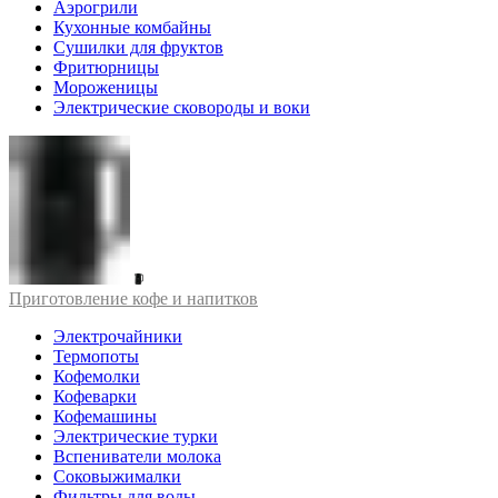
Аэрогрили
Кухонные комбайны
Сушилки для фруктов
Фритюрницы
Мороженицы
Электрические сковороды и воки
Приготовление кофе и напитков
Электрочайники
Термопоты
Кофемолки
Кофеварки
Кофемашины
Электрические турки
Вспениватели молока
Соковыжималки
Фильтры для воды