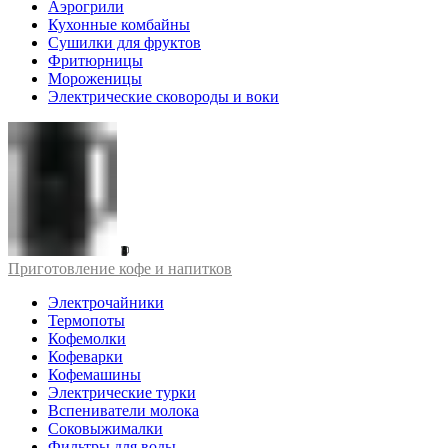
Аэрогрили
Кухонные комбайны
Сушилки для фруктов
Фритюрницы
Мороженицы
Электрические сковороды и воки
Приготовление кофе и напитков
Электрочайники
Термопоты
Кофемолки
Кофеварки
Кофемашины
Электрические турки
Вспениватели молока
Соковыжималки
Фильтры для воды