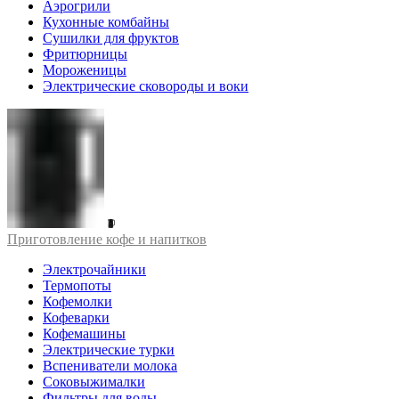
Аэрогрили
Кухонные комбайны
Сушилки для фруктов
Фритюрницы
Мороженицы
Электрические сковороды и воки
Приготовление кофе и напитков
Электрочайники
Термопоты
Кофемолки
Кофеварки
Кофемашины
Электрические турки
Вспениватели молока
Соковыжималки
Фильтры для воды