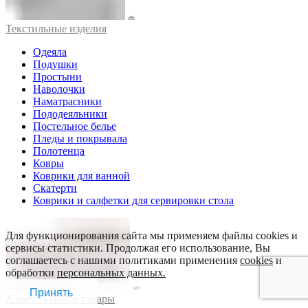
Текстильные изделия
Одеяла
Подушки
Простыни
Наволочки
Наматрасники
Пододеяльники
Постельное белье
Пледы и покрывала
Полотенца
Ковры
Коврики для ванной
Скатерти
Коврики и салфетки для сервировки стола
Для функционирования сайта мы применяем файлы cookies и
сервисы статистики. Продолжая его использование, Вы
соглашаетесь с нашими политиками применения
cookies
и
обработки
персональных данных.
Принять
Хозяйственные товары