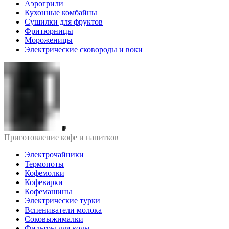
Аэрогрили
Кухонные комбайны
Сушилки для фруктов
Фритюрницы
Мороженицы
Электрические сковороды и воки
Приготовление кофе и напитков
Электрочайники
Термопоты
Кофемолки
Кофеварки
Кофемашины
Электрические турки
Вспениватели молока
Соковыжималки
Фильтры для воды